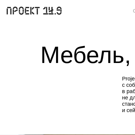
О нас
Мебель, с
Project 14
с собствен
в работе н
не для зака
становятся
и сейчас, ч