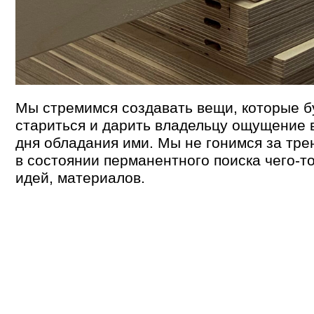
в состоянии перманентного поиска чего-то нов
идей, материалов.
project14.9@yandex.ru
+7 921 557 28 76
Санкт-Петербург.
Михайловский переулок 7А