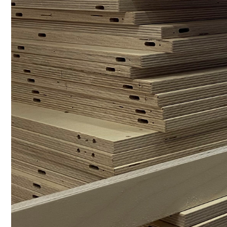
Мы стремимся создавать вещи, которые будут 
стариться и дарить владельцу ощущение востор
дня обладания ими. Мы не гонимся за трендами