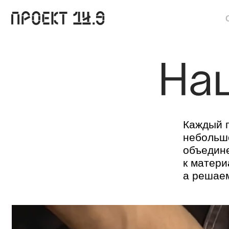
О нас
Каждый проект
небольшой сп
объединенной
к материалу. 
а решаем зад