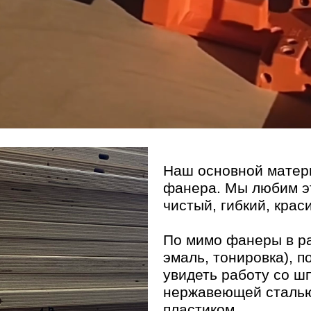
Наш основной материал в рабо
фанера. Мы любим этот материа
чистый, гибкий, красивый, а гл
По мимо фанеры в различных от
эмаль, тонировка), почти в ка
увидеть работу со шпоном, МД
нержавеющей сталью, металло
пластиком.