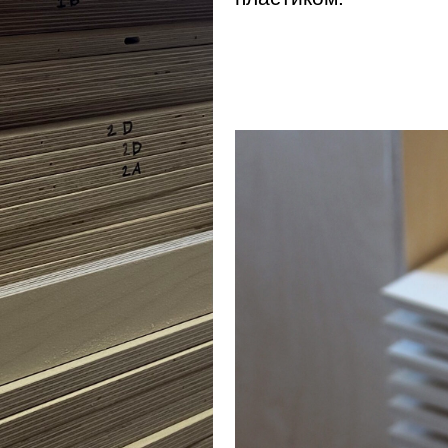
красиво
га от каждого
, но находимся