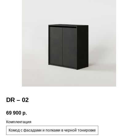
Политика
+7 921 557 28 76
конфиденциальности
Публичная оферта
Санкт-Петербург.
Михайловский
Документы
переулок 7А
Скачать каталог
telegram
pinterest
instagram*
Корзина
*Принадлежит компании Meta,
запрещенной на территории РФ
DR – 02
69 900
р.
Комплектация
Комод с фасадами и полками в черной тонировке