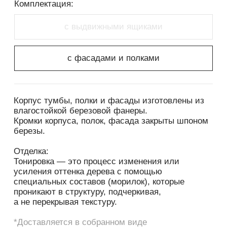
специальных составов (морилок), которые
проникают в структуру, подчеркивая,
а не перекрывая текстуру.
*Доставляется в собранном виде
*Цвета на экране монитора могут отличаться
от реальных
*Цвета и фактура древесины могут
незначительно отличаться
Габариты изделия
Вес
800x400x885
62кг
СКАЧАТЬ 3D МОДЕЛЬ
РЕКОМЕНДАЦИИ ПО ЭКСПЛУАТАЦИИ