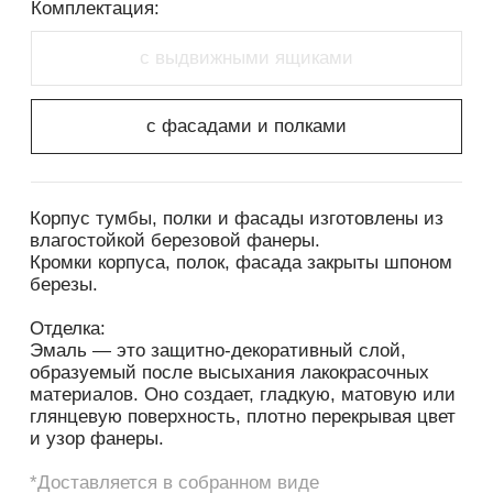
материалов. Оно создает, гладкую, матовую или
глянцевую поверхность, плотно перекрывая цвет
и узор фанеры.
*Доставляется в собранном виде
*Цвета на экране монитора могут отличаться
от реальных
*Цвета и фактура древесины могут
незначительно отличаться
Габариты изделия
Вес
800x400x885
62кг
СКАЧАТЬ 3D МОДЕЛЬ
РЕКОМЕНДАЦИИ ПО ЭКСПЛУАТАЦИИ