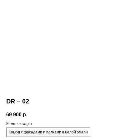
Политика
+7 921 557 28 76
конфиденциальности
Публичная оферта
Санкт-Петербург.
Михайловский
Документы
переулок 7А
Скачать каталог
telegram
pinterest
instagram*
Корзина
*Принадлежит компании Meta,
запрещенной на территории РФ
DR – 02
69 900
р.
Комплектация
Комод с фасадами и полками в белой эмали