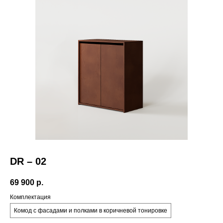
Политика
+7 921 557 28 76
конфиденциальности
Публичная оферта
Санкт-Петербург.
Михайловский
Документы
переулок 7А
Скачать каталог
telegram
pinterest
instagram*
Корзина
*Принадлежит компании Meta,
запрещенной на территории РФ
DR – 02
69 900
р.
Комплектация
Комод с фасадами и полками в коричневой тонировке