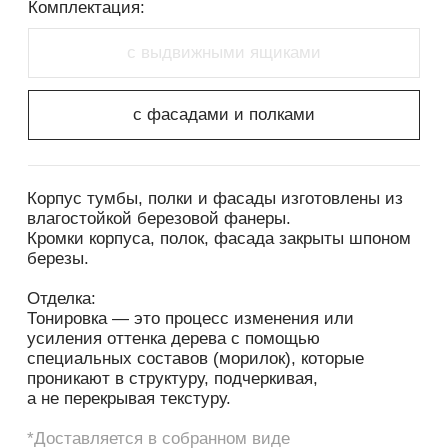
специальных составов (морилок), которые
проникают в структуру, подчеркивая,
а не перекрывая текстуру.
*Доставляется в собранном виде
*Цвета на экране монитора могут отличаться
от реальных
*Цвета и фактура древесины могут
незначительно отличаться
Габариты изделия
Вес
800x400x885
62кг
СКАЧАТЬ 3D МОДЕЛЬ
РЕКОМЕНДАЦИИ ПО ЭКСПЛУАТАЦИИ